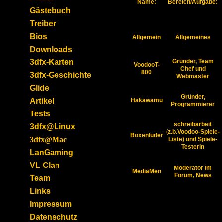
Name:
Bereich/Aufgabe:
Gästebuch
Treiber
Bios
Allgemein
Allgemeines
Downloads
3dfx-Karten
Gründer, Team
VoodooT-
Chef und
800
3dfx-Geschichte
Webmaster
Glide
Gründer,
Artikel
Hakawamu
Programmierer
Tests
schreibarbeit
3dfx@Linux
(z.b.Voodoo-Spiele-
Boxenluder
3dfx@Mac
Liste) und Spiele-
Testerin
LanGaming
VL-Clan
Moderator im
MediaMen
Forum, News
Team
Links
Impressum
Datenschutz